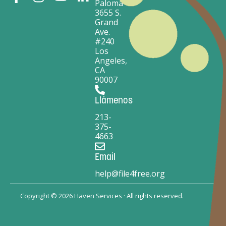
Paloma
3655 S.
Grand
Ave.
#240
Los
Angeles,
CA
90007
Llámenos
213-
375-
4663
Email
help@file4free.org
Copyright © 2026 Haven Services · All rights reserved.