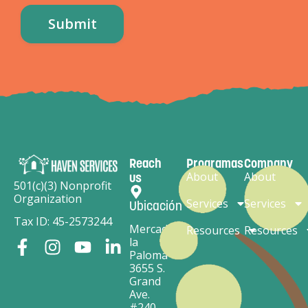
Reach
Programas
Company
About
About
us
501(c)(3) Nonprofit
Organization
Services
Services
Ubicación
Tax ID: 45-2573244
Mercado
Resources
Resources
la
Paloma
3655 S.
Grand
Ave.
#240