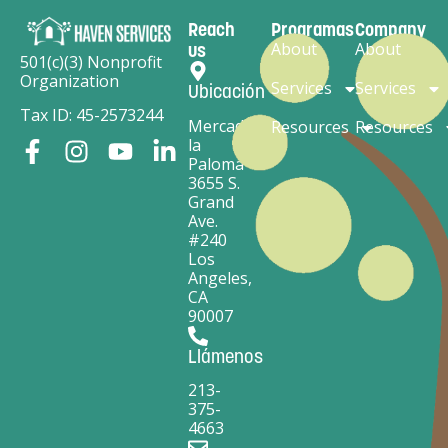
Reach
Programas
Company
About
About
us
501(c)(3) Nonprofit
Organization
Services
Services
Ubicación
Tax ID: 45-2573244
Mercado
Resources
Resources
la
Paloma
3655 S.
Grand
Ave.
#240
Los
Angeles,
CA
90007
Llámenos
213-
375-
4663